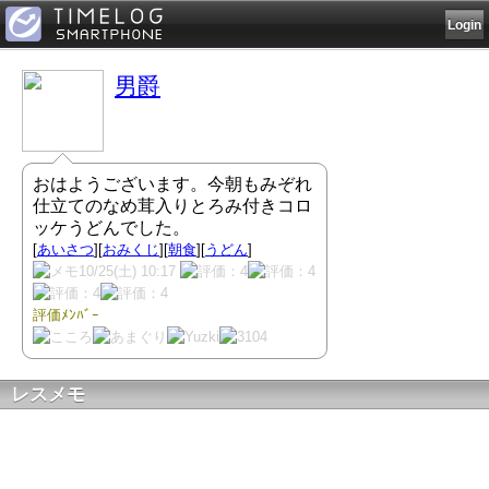
Login
男爵
おはようございます。今朝もみぞれ
仕立てのなめ茸入りとろみ付きコロ
ッケうどんでした。
[
あいさつ
][
おみくじ
][
朝食
][
うどん
]
10/25(土) 10:17
評価ﾒﾝﾊﾞｰ
レスメモ