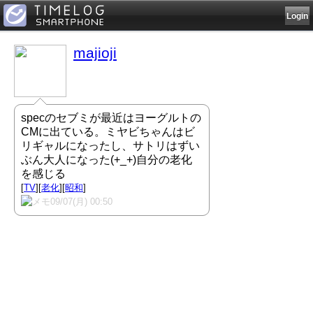
Login
majioji
specのセブミが最近はヨーグルトの
CMに出ている。ミヤビちゃんはビ
リギャルになったし、サトリはずい
ぶん大人になった(+_+)自分の老化
を感じる
[
TV
][
老化
][
昭和
]
09/07(月) 00:50