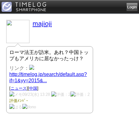
Login
majioji
ローマ法王が訪米。あれ？中国トッ
プもアメリカに居なかったっけ？
リンク：
http://timelog.jp/search/default.asp?
if=1&yy=2015&...
[
ニュース
][
中国
]
09/23(水) 13:28
評価ﾒﾝﾊﾞｰ