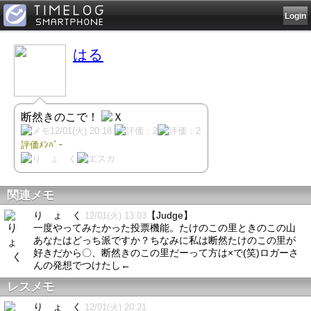
Login
はる
断然きのこで！
12/01(火) 20:18
評価ﾒﾝﾊﾞｰ
関連メモ
り ょ く
【Judge】
12/01(火) 13:03
一度やってみたかった投票機能。たけのこの里ときのこの山
あなたはどっち派ですか？ちなみに私は断然たけのこの里が
好きだから〇、断然きのこの里だーって方は×で(笑)ロガーさ
んの発想でつけたし←
レスメモ
り ょ く
12/01(火) 20:21