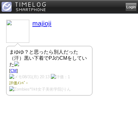
Login
majioji
まゆゆ？と思ったら別人だった
（汗）黒い下着でPJのCMをしてい
た
[
CM
]
08/31(月) 20:13
評価ﾒﾝﾊﾞｰ